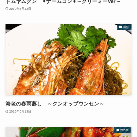
トムヤムクン ✦ナームコン✦～クリーミーVer～
2019年5月13日
麺類
海老の春雨蒸し ～クンオッブウンセン～
2019年5月13日
炒め物