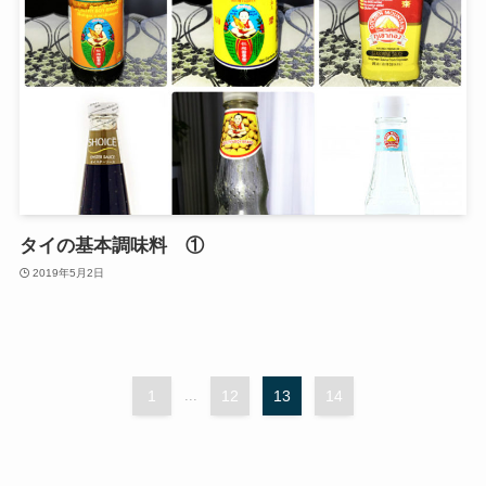
タイの基本調味料 ①
2019年5月2日
1
...
12
13
14