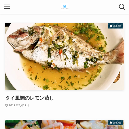
蒸し物
タイ風鯛のレモン蒸し
2019年5月17日
炒め物