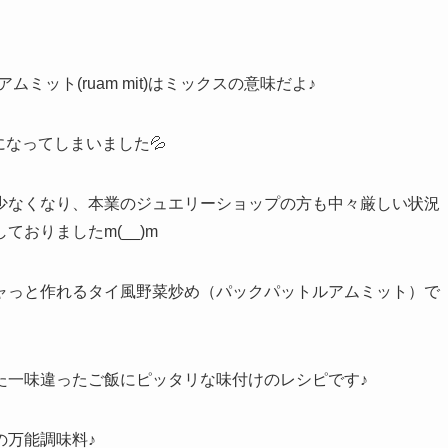
ムミット(ruam mit)はミックスの意味だよ♪
になってしまいました💦
少なくなり、本業のジュエリーショップの方も中々厳しい状況
おりましたm(__)m
ャっと作れるタイ風野菜炒め（パックパットルアムミット）で
た一味違ったご飯にピッタリな味付けのレシピです♪
の万能調味料♪