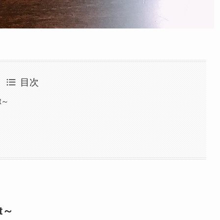
目次
t～
t～