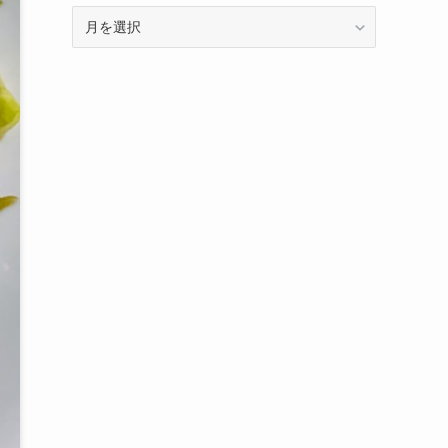
ア
ー
カ
イ
ブ