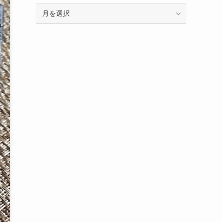
ア
ー
カ
イ
ブ