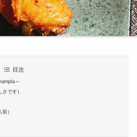
目次
ampla～
しさです）
人前）