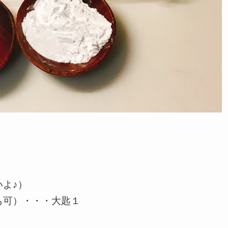
よ♪）
も可）・・・大匙１