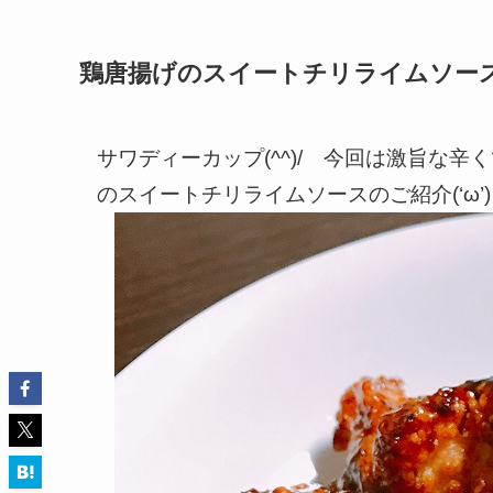
鶏唐揚げのスイートチリライムソー
サワディーカップ(^^)/ 今回は激旨な
のスイートチリライムソースのご紹介(‘ω’