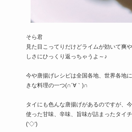
そら君
見た目こってりだけどライムが効いて爽や
しさにひっくり返っちゃうよ～♪
今や唐揚げレシピは全国各地、世界各地
きな料理の一つ(∩´∀｀)∩
タイにも色んな唐揚げがあるのですが、
使った甘味、辛味、旨味が詰まったタイ
(‘◇’)ゞ