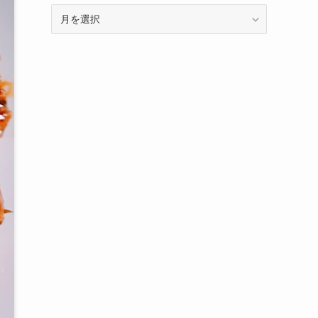
ア
ー
カ
イ
ブ