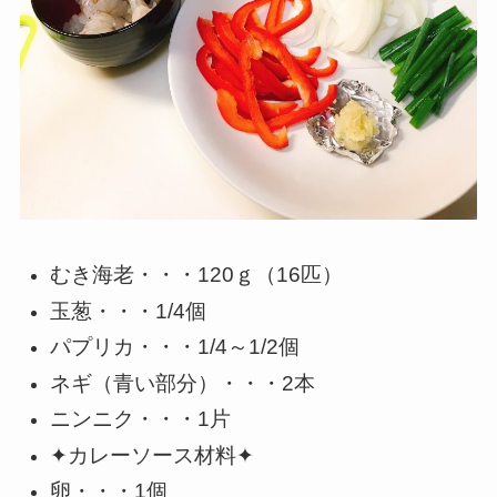
むき海老・・・120ｇ（16匹）
玉葱・・・1/4個
パプリカ・・・1/4～1/2個
ネギ（青い部分）・・・2本
ニンニク・・・1片
✦カレーソース材料✦
卵・・・1個