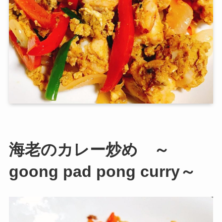
海老のカレー炒め ～
goong pad pong curry～