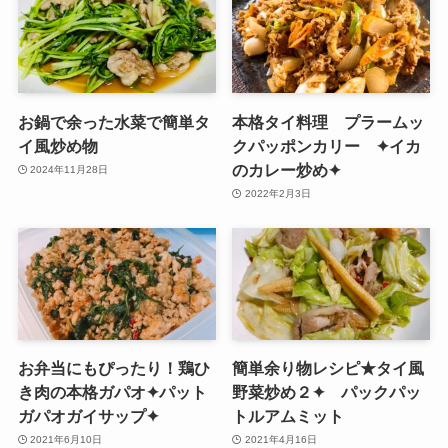
お鍋で余った水菜で簡単タ
本格タイ料理 プラームッ
イ風炒め物
クパッポンカリー ✦イカ
のカレー炒め✦
2024年11月28日
2022年2月3日
お弁当にもぴったり！鶏ひ
簡単余り物レシピ★タイ風
き肉の本格ガパオ✦パット
野菜炒め２✦ パックパッ
ガパオガイサップ✦
トルアムミット
2021年6月10日
2021年4月16日